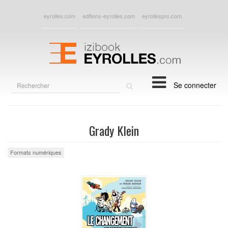
eyrolles.com
editions-eyrolles.com
eyrollespro.com
Rechercher
Se connecter
sur
le
site
Grady Klein
Formats numériques