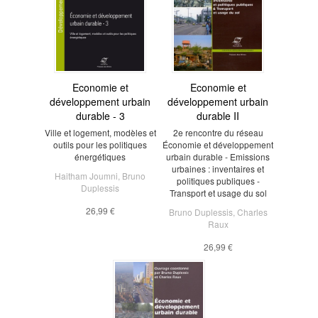
Economie et
Economie et
développement urbain
développement urbain
durable - 3
durable II
Ville et logement, modèles et
2e rencontre du réseau
outils pour les politiques
Économie et développement
énergétiques
urbain durable - Emissions
urbaines : inventaires et
Haitham Joumni
,
Bruno
politiques publiques -
Duplessis
Transport et usage du sol
26,99 €
Bruno Duplessis
,
Charles
Raux
26,99 €