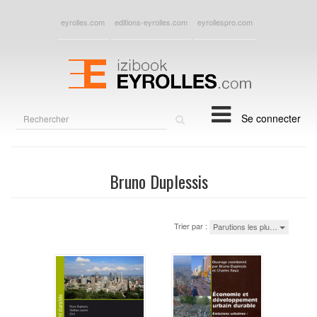
eyrolles.com
editions-eyrolles.com
eyrollespro.com
Rechercher
Se connecter
sur
le
site
Bruno Duplessis
Trier par :
Parutions les plu…