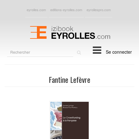
eyrolles.com
editions-eyrolles.com
eyrollespro.com
Rechercher
Se connecter
sur
le
site
Fantine Lefèvre