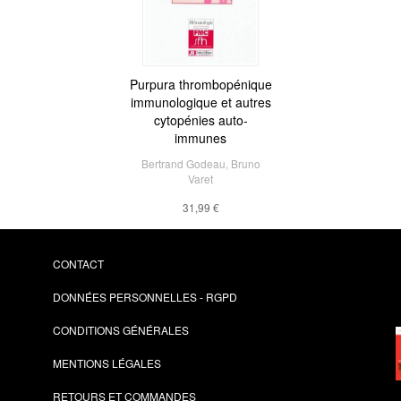
Purpura thrombopénique
immunologique et autres
cytopénies auto-
immunes
Bertrand Godeau
,
Bruno
Varet
31,99 €
CONTACT
DONNÉES PERSONNELLES - RGPD
CONDITIONS GÉNÉRALES
MENTIONS LÉGALES
RETOURS ET COMMANDES