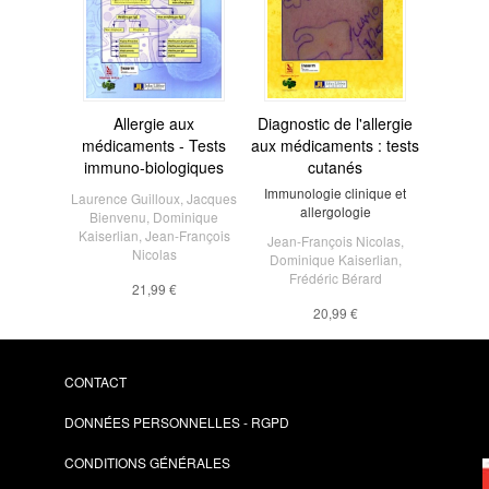
Allergie aux
Diagnostic de l'allergie
médicaments - Tests
aux médicaments : tests
immuno-biologiques
cutanés
Immunologie clinique et
Laurence Guilloux
,
Jacques
allergologie
Bienvenu
,
Dominique
Kaiserlian
,
Jean-François
Jean-François Nicolas
,
Nicolas
Dominique Kaiserlian
,
Frédéric Bérard
21,99 €
20,99 €
CONTACT
DONNÉES PERSONNELLES - RGPD
CONDITIONS GÉNÉRALES