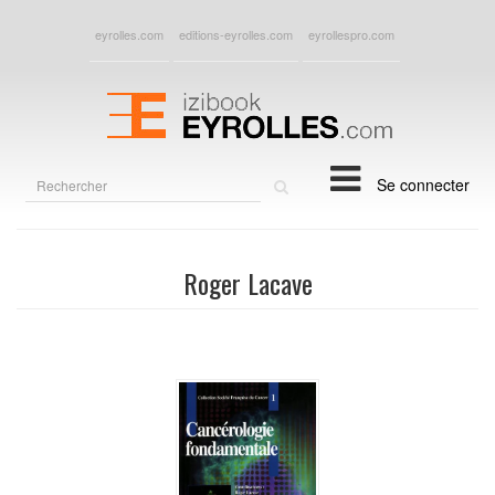
eyrolles.com
editions-eyrolles.com
eyrollespro.com
Rechercher
Se connecter
sur
le
site
Roger Lacave