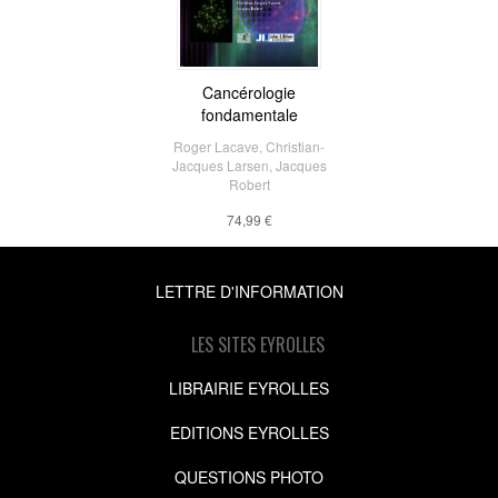
Cancérologie
fondamentale
Roger Lacave
,
Christian-
Jacques Larsen
,
Jacques
Robert
74,99 €
LETTRE D'INFORMATION
LES SITES EYROLLES
LIBRAIRIE EYROLLES
EDITIONS EYROLLES
QUESTIONS PHOTO