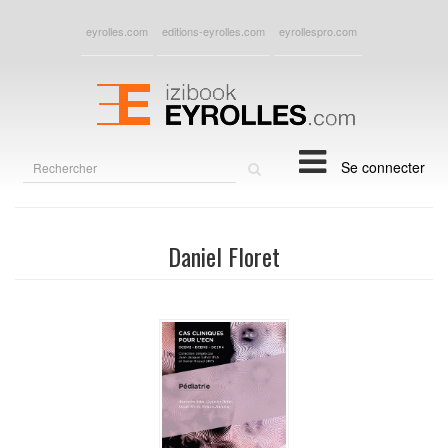
eyrolles.com
editions-eyrolles.com
eyrollespro.com
Rechercher
Se connecter
sur
le
site
Daniel Floret