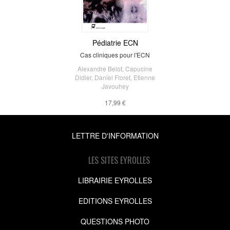
Pédiatrie ECN
Cas cliniques pour l'ECN
Alexandre Belot
,
Capucine
Didier
,
Daniel Floret
,
Etienne
Javouhey
17,99 €
LETTRE D'INFORMATION
LES SITES EYROLLES
LIBRAIRIE EYROLLES
EDITIONS EYROLLES
QUESTIONS PHOTO