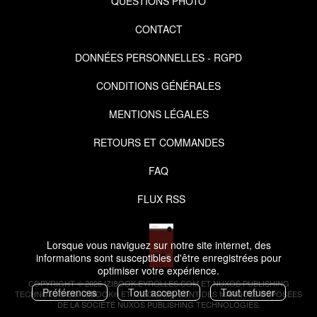
QUESTIONS PHOTO
CONTACT
DONNÉES PERSONNELLES - RGPD
CONDITIONS GÉNÉRALES
MENTIONS LÉGALES
RETOURS ET COMMANDES
FAQ
FLUX RSS
Lorsque vous naviguez sur notre site internet, des
informations sont susceptibles d'être enregistrées pour
optimiser votre expérience.
COPYRIGHT © 2026 IZIBOOK.EYROLLES.COM ET NUXOS PUBLISHING
Préférences
Tout accepter
Tout refuser
TECHNOLOGIES.
IZIBOOK®
ET
IZIBOOKS®
SONT DES MARQUES DÉPOSÉES
DE LA SOCIÉTÉ
NUXOS PUBLISHING TECHNOLOGIES
.