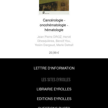
Cancérologie -
oncohématologie -
hématologie
Jean Pierre DROZ
,
Hervé
Ghesquières
,
Benoit You
,
Yesim Dargaud
,
Marie Detrait
20,99 €
LETTRE D'INFORMATION
LES SITES EYROLLES
LIBRAIRIE EYROLLES
EDITIONS EYROLLES