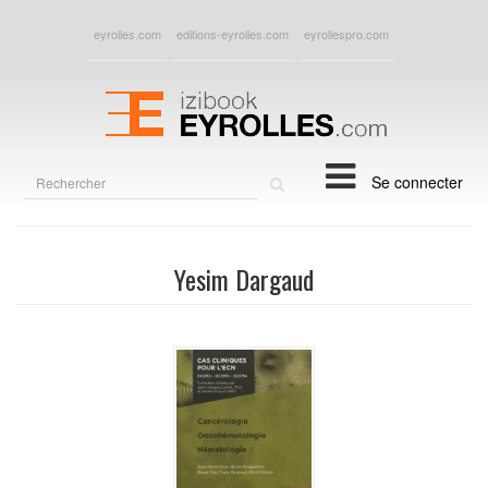
eyrolles.com
editions-eyrolles.com
eyrollespro.com
Rechercher
Se connecter
sur
le
site
Yesim Dargaud