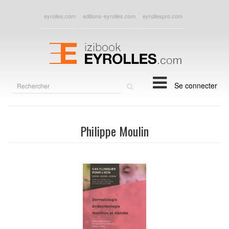
eyrolles.com
editions-eyrolles.com
eyrollespro.com
Rechercher
Se connecter
sur
le
site
Philippe Moulin