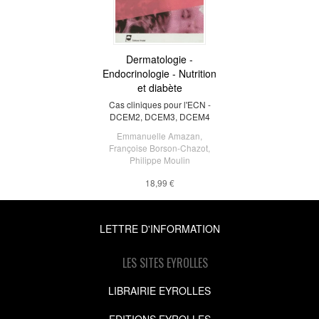
Dermatologie -
Endocrinologie - Nutrition
et diabète
Cas cliniques pour l'ECN -
DCEM2, DCEM3, DCEM4
Emmanuelle Amazan
,
Françoise Borson-Chazot
,
Philippe Moulin
18,99 €
LETTRE D'INFORMATION
LES SITES EYROLLES
LIBRAIRIE EYROLLES
EDITIONS EYROLLES