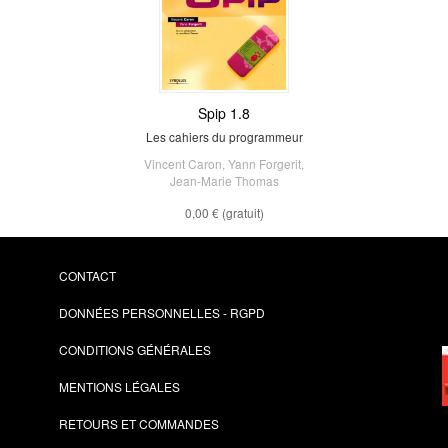
Spip 1.8
Les cahiers du programmeur
Vincent Caron
,
Yann Forgerit
,
Jean-Marie Thomas
0,00 €
(gratuit)
CONTACT
DONNÉES PERSONNELLES - RGPD
CONDITIONS GÉNÉRALES
MENTIONS LÉGALES
RETOURS ET COMMANDES