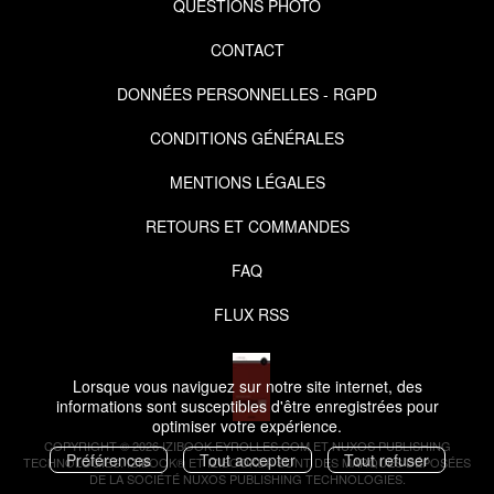
QUESTIONS PHOTO
CONTACT
DONNÉES PERSONNELLES - RGPD
CONDITIONS GÉNÉRALES
MENTIONS LÉGALES
RETOURS ET COMMANDES
FAQ
FLUX RSS
Lorsque vous naviguez sur notre site internet, des
informations sont susceptibles d'être enregistrées pour
optimiser votre expérience.
COPYRIGHT © 2026 IZIBOOK.EYROLLES.COM ET NUXOS PUBLISHING
Préférences
Tout accepter
Tout refuser
TECHNOLOGIES.
IZIBOOK®
ET
IZIBOOKS®
SONT DES MARQUES DÉPOSÉES
DE LA SOCIÉTÉ
NUXOS PUBLISHING TECHNOLOGIES
.