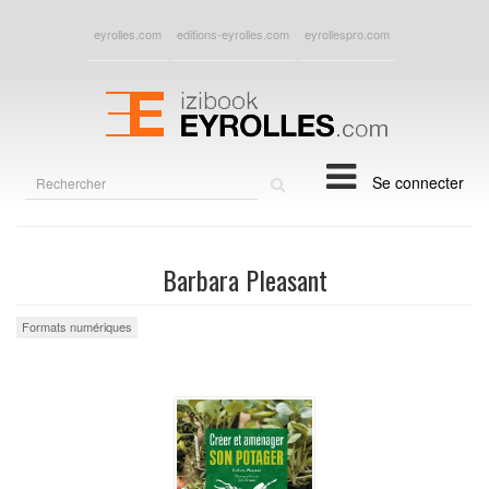
eyrolles.com
editions-eyrolles.com
eyrollespro.com
Rechercher
Se connecter
sur
le
site
Barbara Pleasant
Formats numériques