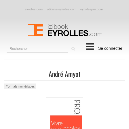
eyrolles.com
editions-eyrolles.com
eyrollespro.com
Rechercher
Se connecter
sur
le
site
André Amyot
Formats numériques