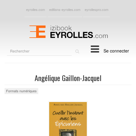
eyrolles.com
editions-eyrolles.com
eyrollespro.com
Rechercher
Se connecter
sur
le
site
Angélique Gaillon-Jacquel
Formats numériques