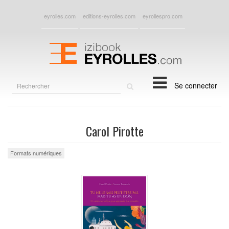
eyrolles.com
editions-eyrolles.com
eyrollespro.com
Rechercher
Se connecter
sur
le
site
Carol Pirotte
Formats numériques