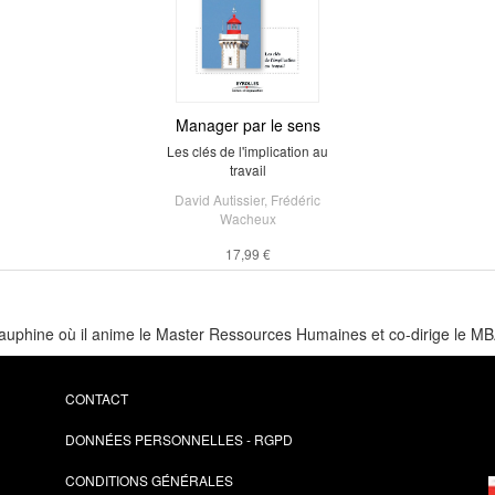
Manager par le sens
Les clés de l'implication au
travail
David Autissier
,
Frédéric
Wacheux
17,99 €
s-Dauphine où il anime le Master Ressources Humaines et co-dirige l
CONTACT
DONNÉES PERSONNELLES - RGPD
CONDITIONS GÉNÉRALES