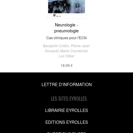
Neurologie -
pneumologie
Cas cliniques pour l'ECN
Benjamin Cretin
,
Pierre-Jean
Souquet
,
Marie Courdurier
,
Luc Odier
18,99 €
LETTRE D'INFORMATION
LES SITES EYROLLES
LIBRAIRIE EYROLLES
EDITIONS EYROLLES