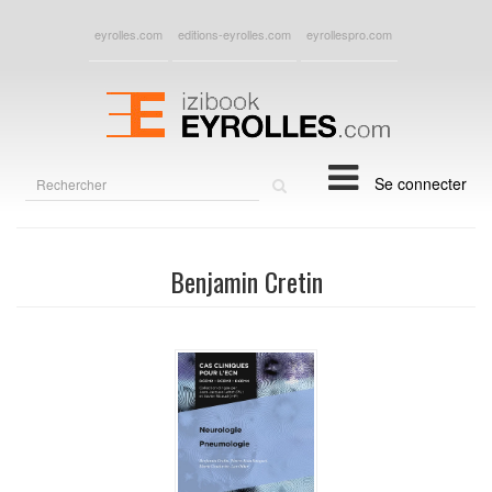
eyrolles.com
editions-eyrolles.com
eyrollespro.com
Rechercher
Se connecter
sur
le
site
Benjamin Cretin