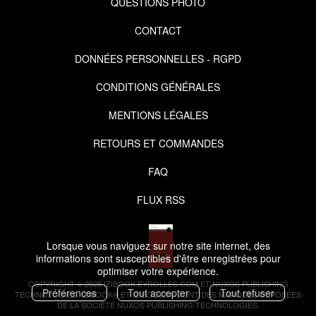
QUESTIONS PHOTO
CONTACT
DONNÉES PERSONNELLES - RGPD
CONDITIONS GÉNÉRALES
MENTIONS LÉGALES
RETOURS ET COMMANDES
FAQ
FLUX RSS
Lorsque vous naviguez sur notre site internet, des
informations sont susceptibles d'être enregistrées pour
optimiser votre expérience.
COPYRIGHT © 2026 IZIBOOK.EYROLLES.COM ET NUXOS PUBLISHING
Préférences
Tout accepter
Tout refuser
TECHNOLOGIES.
IZIBOOK®
ET
IZIBOOKS®
SONT DES MARQUES DÉPOSÉES
DE LA SOCIÉTÉ
NUXOS PUBLISHING TECHNOLOGIES
.