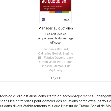
Manager au quotidien
Les attitudes et
comportements du manager
efficace
Stéphanie Brouard
,
Catherine Berliet
,
Eugène
Bill
,
Fabrice Daverio
,
Jack
Durand
,
Jean-Paul Lugan
,
Christine Marsan
,
Eric
Vejdovsky
17,99 €
sociologie, elle est aussi consultante en accompagnement au changeme
t dans les entreprises pour démêler des situations complexes, parfois c
urs dans divers établissements tels que l'Institut de Travail Social de 