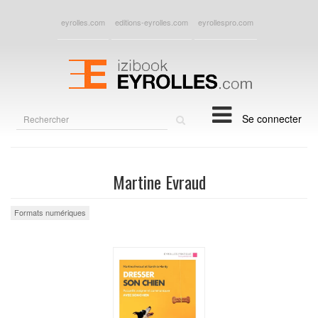
eyrolles.com
editions-eyrolles.com
eyrollespro.com
Rechercher
Se connecter
sur
le
site
Martine Evraud
Formats numériques