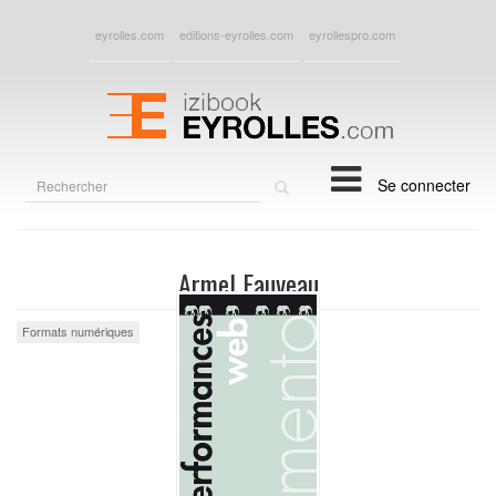
eyrolles.com
editions-eyrolles.com
eyrollespro.com
Rechercher
Se connecter
sur
le
site
Armel Fauveau
Formats numériques