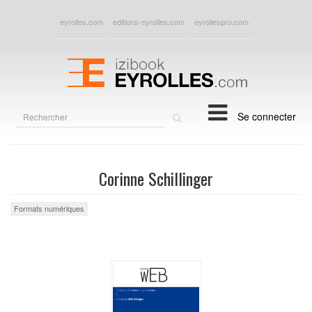
eyrolles.com
editions-eyrolles.com
eyrollespro.com
Rechercher
Se connecter
sur
le
site
Corinne Schillinger
Formats numériques