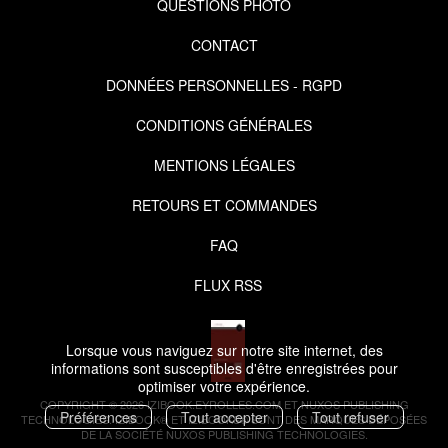
QUESTIONS PHOTO
CONTACT
DONNÉES PERSONNELLES - RGPD
CONDITIONS GÉNÉRALES
MENTIONS LÉGALES
RETOURS ET COMMANDES
FAQ
FLUX RSS
Lorsque vous naviguez sur notre site internet, des
informations sont susceptibles d'être enregistrées pour
optimiser votre expérience.
COPYRIGHT © 2026 IZIBOOK.EYROLLES.COM ET NUXOS PUBLISHING
Préférences
Tout accepter
Tout refuser
TECHNOLOGIES.
IZIBOOK®
ET
IZIBOOKS®
SONT DES MARQUES DÉPOSÉES
DE LA SOCIÉTÉ
NUXOS PUBLISHING TECHNOLOGIES
.