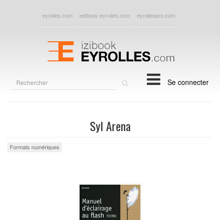
eyrolles.com
editions-eyrolles.com
eyrollespro.com
Rechercher
Se connecter
sur
le
site
Syl Arena
Formats numériques