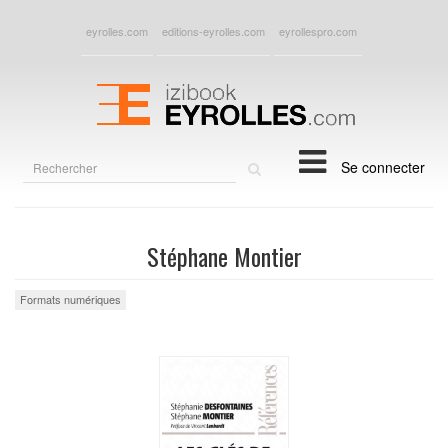
eyrolles.com
editions-eyrolles.com
eyrollespro.com
Rechercher
Se connecter
sur
le
site
Stéphane Montier
Formats numériques