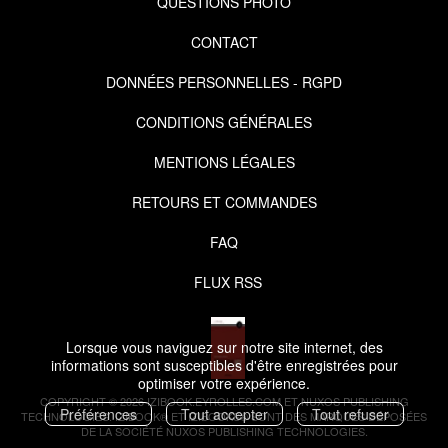
QUESTIONS PHOTO
CONTACT
DONNÉES PERSONNELLES - RGPD
CONDITIONS GÉNÉRALES
MENTIONS LÉGALES
RETOURS ET COMMANDES
FAQ
FLUX RSS
Lorsque vous naviguez sur notre site internet, des
informations sont susceptibles d'être enregistrées pour
optimiser votre expérience.
COPYRIGHT © 2026 IZIBOOK.EYROLLES.COM ET NUXOS PUBLISHING
Préférences
Tout accepter
Tout refuser
TECHNOLOGIES.
IZIBOOK®
ET
IZIBOOKS®
SONT DES MARQUES DÉPOSÉES
DE LA SOCIÉTÉ
NUXOS PUBLISHING TECHNOLOGIES
.