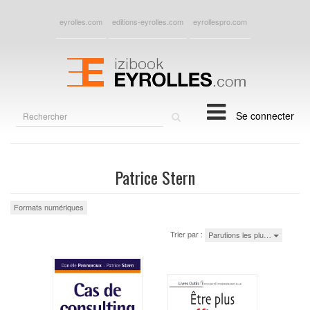
eyrolles.com
editions-eyrolles.com
eyrollespro.com
Rechercher
Se connecter
sur
le
site
Patrice Stern
Formats numériques
Trier par :
Parutions les plu…