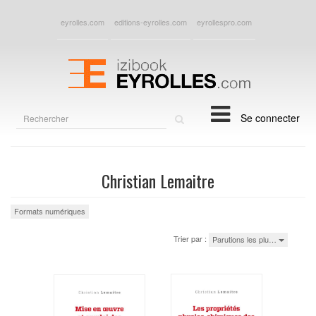
eyrolles.com
editions-eyrolles.com
eyrollespro.com
Rechercher
Se connecter
sur
le
site
Christian Lemaitre
Formats numériques
Trier par :
Parutions les plu…