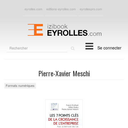
eyrolles.com
editions-eyrolles.com
eyrollespro.com
Rechercher
Se connecter
sur
le
site
Pierre-Xavier Meschi
Formats numériques