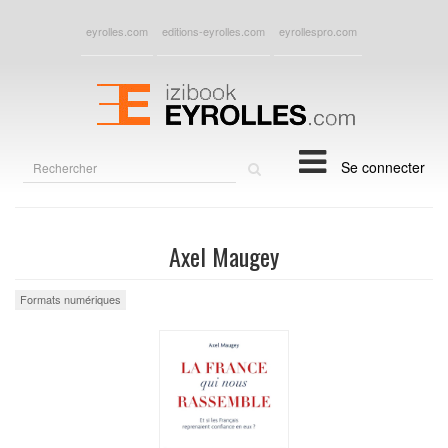
eyrolles.com
editions-eyrolles.com
eyrollespro.com
Rechercher
Se connecter
sur
le
site
Axel Maugey
Formats numériques