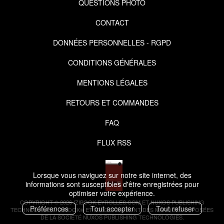
QUESTIONS PHOTO
CONTACT
DONNÉES PERSONNELLES - RGPD
CONDITIONS GÉNÉRALES
MENTIONS LÉGALES
RETOURS ET COMMANDES
FAQ
FLUX RSS
Lorsque vous naviguez sur notre site internet, des
informations sont susceptibles d'être enregistrées pour
optimiser votre expérience.
COPYRIGHT © 2026 IZIBOOK.EYROLLES.COM ET NUXOS PUBLISHING
Préférences
Tout accepter
Tout refuser
TECHNOLOGIES.
IZIBOOK®
ET
IZIBOOKS®
SONT DES MARQUES DÉPOSÉES
DE LA SOCIÉTÉ
NUXOS PUBLISHING TECHNOLOGIES
.