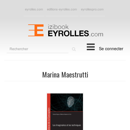
eyrolles.com
editions-eyrolles.com
eyrollespro.com
Rechercher
Se connecter
sur
le
site
Marina Maestrutti