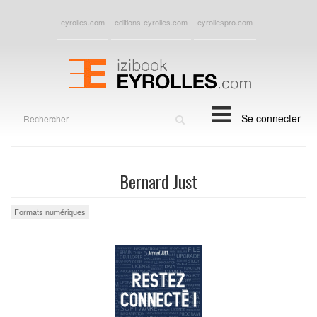
eyrolles.com
editions-eyrolles.com
eyrollespro.com
Rechercher
Se connecter
sur
le
site
Bernard Just
Formats numériques