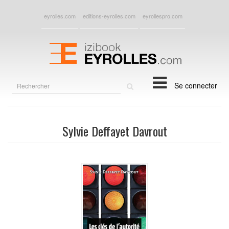
eyrolles.com
editions-eyrolles.com
eyrollespro.com
Rechercher
Se connecter
sur
le
site
Sylvie Deffayet Davrout