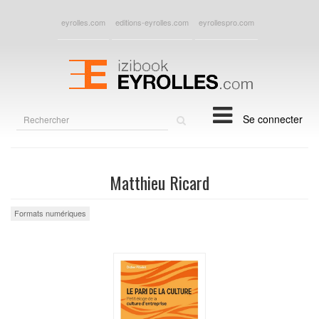
eyrolles.com
editions-eyrolles.com
eyrollespro.com
Rechercher
Se connecter
sur
le
site
Matthieu Ricard
Formats numériques