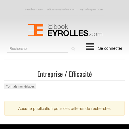
eyrolles.com
editions-eyrolles.com
eyrollespro.com
Rechercher
Se connecter
sur
le
site
Entreprise / Efficacité
Formats numériques
Aucune publication pour ces critères de recherche.