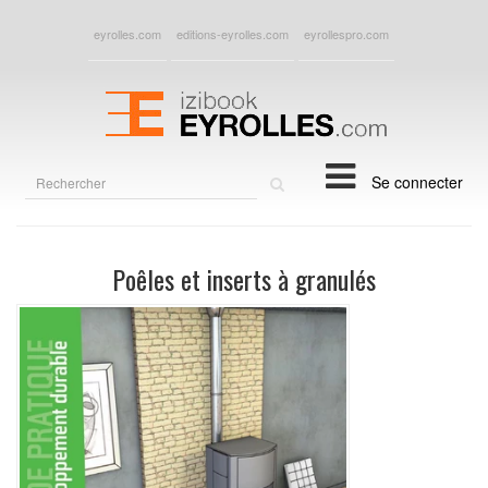
eyrolles.com
editions-eyrolles.com
eyrollespro.com
Rechercher
Se connecter
sur
le
site
Poêles et inserts à granulés