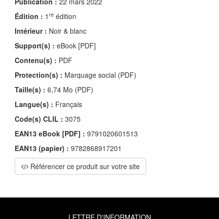
Publication :
22 mars 2022
re
Édition :
1
édition
Intérieur :
Noir & blanc
Support(s) :
eBook [PDF]
Contenu(s) :
PDF
Protection(s) :
Marquage social (PDF)
Taille(s) :
6,74 Mo (PDF)
Langue(s) :
Français
Code(s) CLIL :
3075
EAN13 eBook [PDF] :
9791020601513
EAN13 (papier) :
9782868917201
Référencer ce produit sur votre site
LETTRE D'INFORMATION