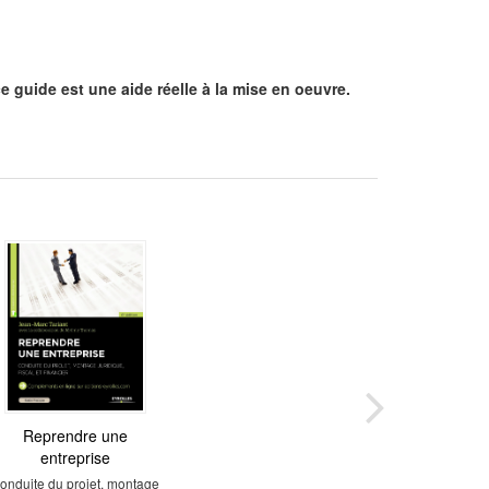
e guide est une aide réelle à la mise en oeuvre.
Diagnostiquer son
Reprendre une
entreprise
entreprise
utils pour faire le point...
onduite du projet, montage