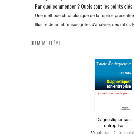
Par quoi commencer ? Quels sont les points clés 
Une méthode chronologique de la reprise présentée
Illustré de nombreuses grilles d'analyse, des ratios 
DU MÊME THÈME
Ecostructures en bé
Diagnostiquer son
entreprise
Comment diminuer
l'empreinte carbone 
59 outils pour faire le point.