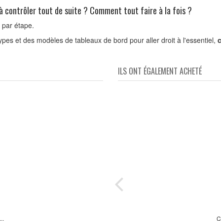
à contrôler tout de suite ? Comment tout faire à la fois ?
 par étape.
types et des modèles de tableaux de bord pour aller droit à l'essentiel,
c
ILS ONT ÉGALEMENT ACHETÉ
ton
des
..
59 o
C