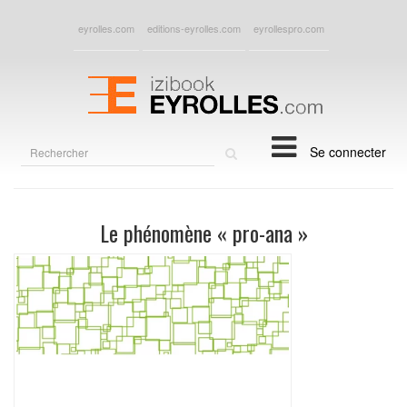
eyrolles.com
editions-eyrolles.com
eyrollespro.com
Rechercher
Se connecter
sur
le
site
Le phénomène « pro-ana »