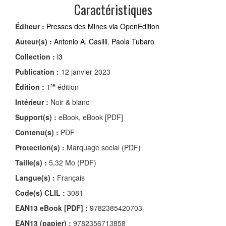
Caractéristiques
Éditeur :
Presses des Mines via OpenEdition
Auteur(s) :
Antonio A. Casilli
,
Paola Tubaro
Collection :
i3
Publication :
12 janvier 2023
re
Édition :
1
édition
Intérieur :
Noir & blanc
Support(s) :
eBook, eBook [PDF]
Contenu(s) :
PDF
Protection(s) :
Marquage social (PDF)
Taille(s) :
5,32 Mo (PDF)
Langue(s) :
Français
Code(s) CLIL :
3081
EAN13 eBook [PDF] :
9782385420703
EAN13 (papier) :
9782356713858