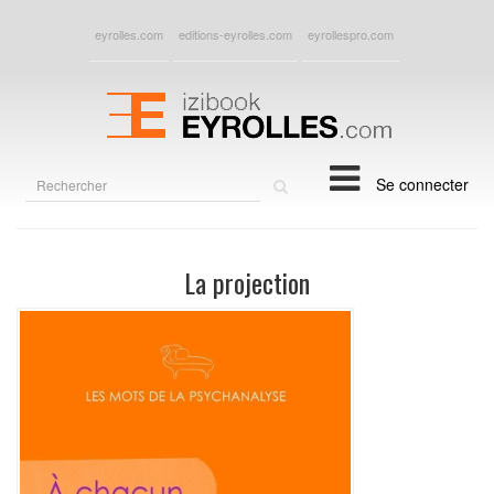
eyrolles.com
editions-eyrolles.com
eyrollespro.com
Rechercher
Se connecter
sur
le
site
La projection