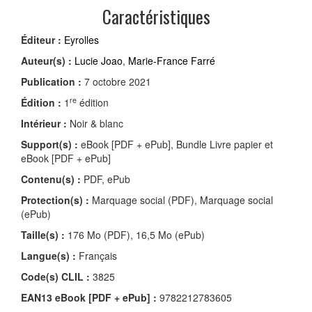
Caractéristiques
Éditeur :
Eyrolles
Auteur(s) :
Lucie Joao
,
Marie-France Farré
Publication :
7 octobre 2021
re
Édition :
1
édition
Intérieur :
Noir & blanc
Support(s) :
eBook [PDF + ePub], Bundle Livre papier et
eBook [PDF + ePub]
Contenu(s) :
PDF, ePub
Protection(s) :
Marquage social (PDF), Marquage social
(ePub)
Taille(s) :
176 Mo (PDF), 16,5 Mo (ePub)
Langue(s) :
Français
Code(s) CLIL :
3825
EAN13 eBook [PDF + ePub] :
9782212783605