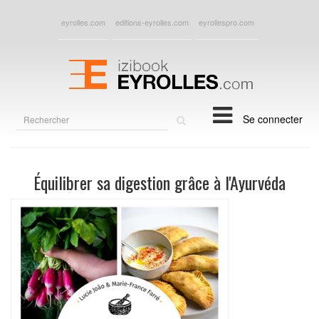
eyrolles.com
editions-eyrolles.com
eyrollespro.com
Rechercher
Se connecter
sur
le
site
Équilibrer sa digestion grâce à l'Ayurvéda