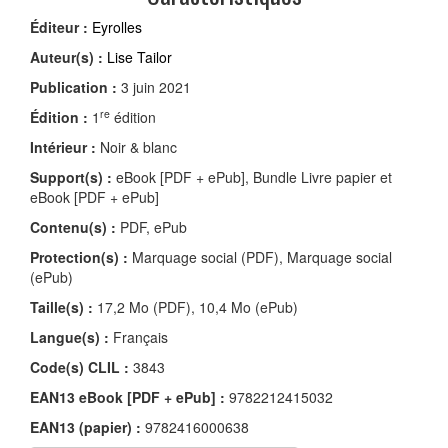
Éditeur :
Eyrolles
Auteur(s) :
Lise Tailor
Publication :
3 juin 2021
re
Édition :
1
édition
Intérieur :
Noir & blanc
Support(s) :
eBook [PDF + ePub], Bundle Livre papier et
eBook [PDF + ePub]
Contenu(s) :
PDF, ePub
Protection(s) :
Marquage social (PDF), Marquage social
(ePub)
Taille(s) :
17,2 Mo (PDF), 10,4 Mo (ePub)
Langue(s) :
Français
Code(s) CLIL :
3843
EAN13 eBook [PDF + ePub] :
9782212415032
EAN13 (papier) :
9782416000638