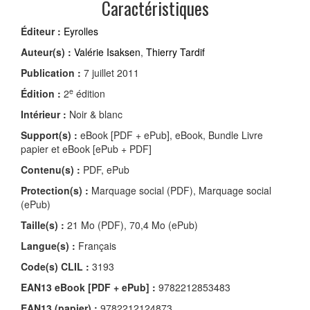
Caractéristiques
Éditeur :
Eyrolles
Auteur(s) :
Valérie Isaksen
,
Thierry Tardif
Publication :
7 juillet 2011
e
Édition :
2
édition
Intérieur :
Noir & blanc
Support(s) :
eBook [PDF + ePub], eBook, Bundle Livre
papier et eBook [ePub + PDF]
Contenu(s) :
PDF, ePub
Protection(s) :
Marquage social (PDF), Marquage social
(ePub)
Taille(s) :
21 Mo (PDF), 70,4 Mo (ePub)
Langue(s) :
Français
Code(s) CLIL :
3193
EAN13 eBook [PDF + ePub] :
9782212853483
EAN13 (papier) :
9782212124873