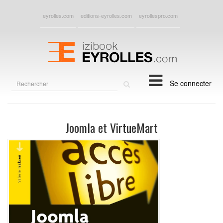
eyrolles.com
editions-eyrolles.com
eyrollespro.com
Rechercher
Se connecter
sur
le
site
Joomla et VirtueMart