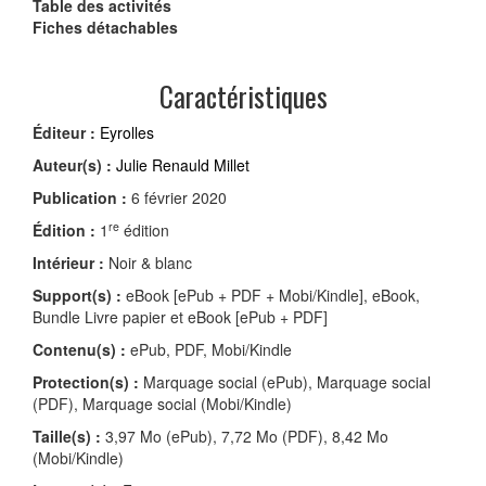
Table des activités
Fiches détachables
Caractéristiques
Éditeur :
Eyrolles
Auteur(s) :
Julie Renauld Millet
Publication :
6 février 2020
re
Édition :
1
édition
Intérieur :
Noir & blanc
Support(s) :
eBook [ePub + PDF + Mobi/Kindle], eBook,
Bundle Livre papier et eBook [ePub + PDF]
Contenu(s) :
ePub, PDF, Mobi/Kindle
Protection(s) :
Marquage social (ePub), Marquage social
(PDF), Marquage social (Mobi/Kindle)
Taille(s) :
3,97 Mo (ePub), 7,72 Mo (PDF), 8,42 Mo
(Mobi/Kindle)