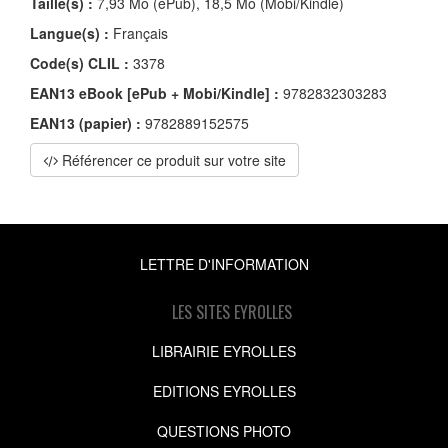
Taille(s) :
7,93 Mo (ePub), 18,5 Mo (Mobi/Kindle)
Langue(s) :
Français
Code(s) CLIL :
3378
EAN13 eBook [ePub + Mobi/Kindle] :
9782832303283
EAN13 (papier) :
9782889152575
Référencer ce produit sur votre site
LETTRE D'INFORMATION
LES SITES EYROLLES
LIBRAIRIE EYROLLES
EDITIONS EYROLLES
QUESTIONS PHOTO