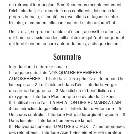
en retraçant leur origine, Sam Kean nous raconte comment
l'alchimie de l'air a remodelé nos continents, influencé le
progrès humain, alimenté les révolutions et façonné notre
histoire, et comment elle continue de le faire aujourd'hui.
Un livre vif, surprenant et plein d'esprit, accessible à tous, et
qui illumine la science des mille histoires qui l'ont marquée et
qui tourbillonnent encore autour de nous, à chaque instant.
Sommaire
Introduction. Le dernier souffle
I. La genèse de l’air. NOS QUATRE PREMIÈRES
ATMOSPHÈRES – 1 L’air de la Terre primitive – Interlude Un
lac explose – 2 Le Diable est dans l’air – Interlude Forger
une arme dangereuse – 3 Malédiction et bénédiction du
dioxygène – Interlude Plus fort que ce diable de Dickens
II. L’utilisation de l’air. LA RELATION DES HUMAINS À L’AIR –
4 Les miracles du gaz hilarant – Interlude Le Pétomane – 5
Un chaos contrôlé – Interlude Entre sidérurgie et tragédie – 6
Dans les airs – Interlude Lumières de la nuit
III. Nouveaux horizons. D’AUTRES CIEUX – 7 Les retombées
des retombées – Interlude Albert Einstein et le réfrigérateur