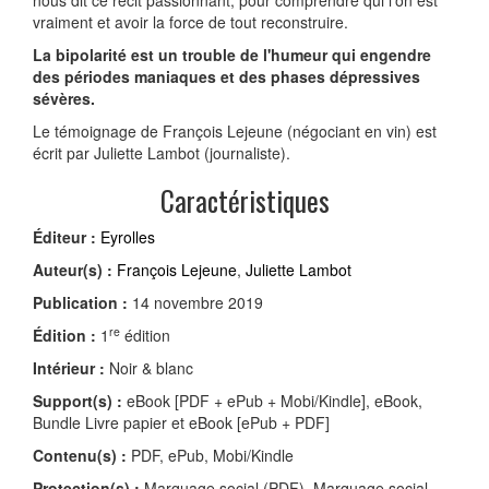
nous dit ce récit passionnant, pour comprendre qui l'on est
vraiment et avoir la force de tout reconstruire.
La bipolarité est un trouble de l'humeur qui engendre
des périodes maniaques et des phases dépressives
sévères.
Le témoignage de François Lejeune (négociant en vin) est
écrit par Juliette Lambot (journaliste).
Caractéristiques
Éditeur :
Eyrolles
Auteur(s) :
François Lejeune
,
Juliette Lambot
Publication :
14 novembre 2019
re
Édition :
1
édition
Intérieur :
Noir & blanc
Support(s) :
eBook [PDF + ePub + Mobi/Kindle], eBook,
Bundle Livre papier et eBook [ePub + PDF]
Contenu(s) :
PDF, ePub, Mobi/Kindle
Protection(s) :
Marquage social (PDF), Marquage social