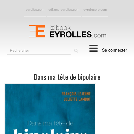
eyrolles.com
editions-eyrolles.com
eyrollespro.com
Rechercher
Se connecter
sur
le
site
Dans ma tête de bipolaire