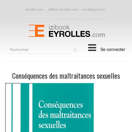
eyrolles.com
editions-eyrolles.com
eyrollespro.com
Rechercher
Se connecter
sur
le
site
Conséquences des maltraitances sexuelles