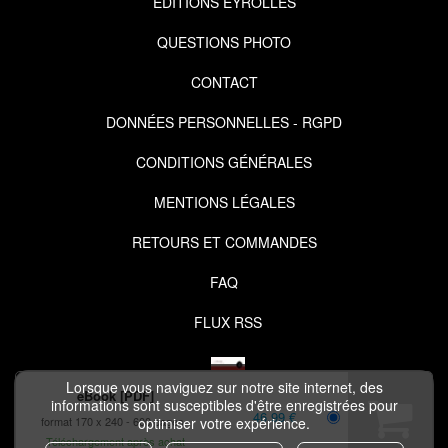
EDITIONS EYROLLES
QUESTIONS PHOTO
CONTACT
DONNÉES PERSONNELLES - RGPD
CONDITIONS GÉNÉRALES
MENTIONS LÉGALES
RETOURS ET COMMANDES
FAQ
FLUX RSS
Lorsque vous naviguez sur notre site internet, des
eBook [PDF]
informations sont susceptibles d'être enregistrées pour
46,99 €
format 170 x 240
600 pages
optimiser votre expérience.
Téléchargement après achat
COPYRIGHT © 2026 IZIBOOK.EYROLLES.COM ET NUXOS PUBLISHING