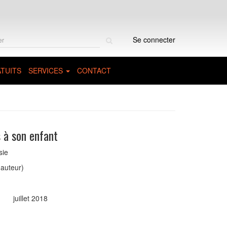
Rechercher
Se connecter
sur
le
site
TUITS
SERVICES
CONTACT
 à son enfant
sie
auteur)
juillet 2018