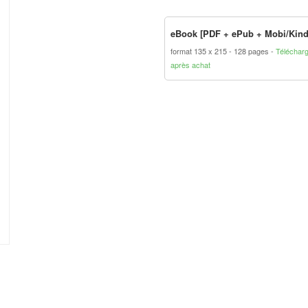
eBook [PDF + ePub + Mobi/Kind
format 135 x 215
128 pages
Téléchar
après achat