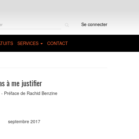
Rechercher
Se connecter
sur
le
site
TUITS
SERVICES
CONTACT
as à me justifier
é - Préface de Rachid Benzine
septembre 2017