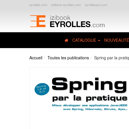
eyrolles.com
editions-eyrolles.com
eyrollespro.com
CATALOGUE
NOUVEAUTÉ
Accueil
Toutes les publications
Spring par la prati