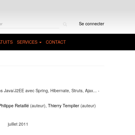
Rechercher
Se connecter
sur
le
site
TUITS
SERVICES
CONTACT
s Java/J2EE avec Spring, Hibernate, Struts, Ajax... -
hilippe Retaillé
(auteur),
Thierry Templier
(auteur)
juillet 2011