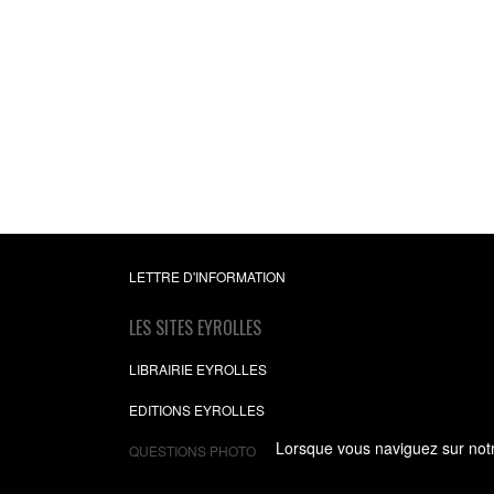
Les cahiers du
programmeur ASP.
Infrastructure web d'un
avec ASP.NET
Thomas Petillon
0,00 €
(gratuit)
LETTRE D'INFORMATION
LES SITES EYROLLES
LIBRAIRIE EYROLLES
EDITIONS EYROLLES
Lorsque vous naviguez sur notre
QUESTIONS PHOTO