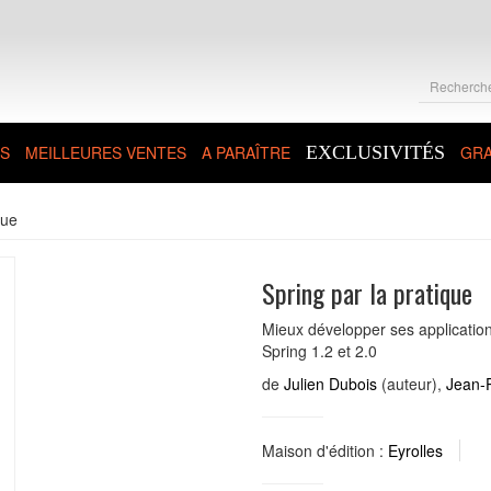
S
MEILLEURES VENTES
A PARAÎTRE
EXCLUSIVITÉS
GRA
que
Spring par la pratique
Mieux développer ses application
Spring 1.2 et 2.0
de
Julien Dubois
(auteur),
Jean-P
Maison d'édition :
Eyrolles