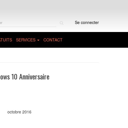
Rechercher
Se connecter
sur
le
site
TUITS
SERVICES
CONTACT
dows 10 Anniversaire
octobre 2016