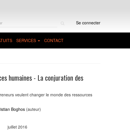
Rechercher
Se connecter
sur
le
site
TUITS
SERVICES
CONTACT
ces humaines - La conjuration des
eneurs veulent changer le monde des ressources
istian Boghos
(auteur)
juillet 2016