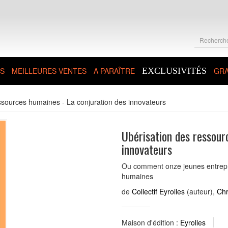
S
MEILLEURES VENTES
A PARAÎTRE
EXCLUSIVITÉS
GRA
ssources humaines - La conjuration des innovateurs
Ubérisation des ressour
innovateurs
Ou comment onze jeunes entrepr
humaines
de
Collectif Eyrolles
(auteur),
Chr
Maison d'édition :
Eyrolles