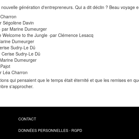
e nouvelle génération d'entrepreneurs. Qui a dit déclin ? Beau voyage
a Charron
ar Ségolène Davin
 - par Marine Dumeurger
de Welcome to the Jungle -par Clémence Lesacq
 Marine Dumeurger
Cerise Sudry-Le Dû
r Cerise Sudry-Le Dû
r Marine Dumeurger
 Pajot
ar Léa Charron
tutions qui pensaient que le temps était éternité et que les remises en q
ombre s'approcher.
CONTACT
DONNÉES PERSONNELLES - RGPD