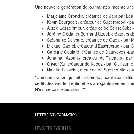
Une nouvelle génération de journalistes raconte un
Marjolaine Grondin, créatrice de Jam par Lé
Kevin Bourgeois, créateur de Supermood - p
Alizée Lozac'hmeur, créatrice de SenseCube
Jérémy Clédat et Bertrand Uzeel, créateurs 
Stéphanie Delestre, créatrice de Qapa - par
Mickaël Cabrol, créateur d'Easyrecrue - par 
Caroline Goulard, créatrice de Dataveyes -pa
Jonathan Azoulay, créateur de Talent.io - pa
Olivier Xu, créateur de Kudoz - par Guillaume
Najette Fellache, créatrice de Speach.Me - p
"Une conjuration qui fait un bien fou, sauf aux insti
certitudes vacillent enfin et les arrogants sentent l'
N'est-ce pas réjouissant ?"
LETTRE D'INFORMATION
LES SITES EYROLLES