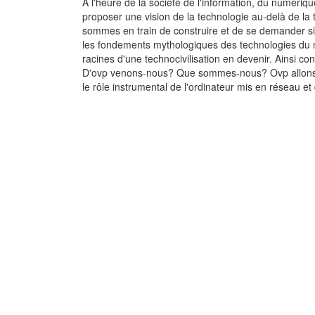
A l'heure de la société de l'information, du numériq
proposer une vision de la technologie au-delà de la 
sommes en train de construire et de se demander si 
les fondements mythologiques des technologies du numé
racines d'une technocivilisation en devenir. Ainsi c
D'ovp venons-nous? Que sommes-nous? Ovp allons-n
le rôle instrumental de l'ordinateur mis en réseau e
La cybercriminalit