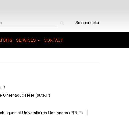
Rechercher
Se connecter
sur
le
site
TUITS
SERVICES
CONTACT
que
e Ghernaouti-Hélie
(auteur)
echniques et Universitaires Romandes (PPUR)