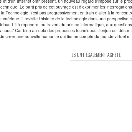
ue et d'un Internet omniprésent, un nouveau regard s'impose sur le proc
technique. Le parti pris de cet ouvrage est d'exprimer les interrogati
la Technologie n'est pas progressivement en train d'aller à la rencont
rique, il revisite l'histoire de la technologie dans une perspective cul
ontribue-t-il à répondre, au travers du prisme informatique, aux questi
ous? Car bien au-delà des prouesses techniques, l'enjeu est désorma
t de créer une nouvelle humanité qui tienne compte du monde virtuel et
ILS ONT ÉGALEMENT ACHETÉ
é