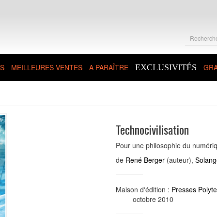
S
MEILLEURES VENTES
A PARAÎTRE
EXCLUSIVITÉS
GRA
Technocivilisation
Pour une philosophie du numéri
de
René Berger
(auteur),
Solang
Maison d'édition :
Presses Polyt
octobre 2010