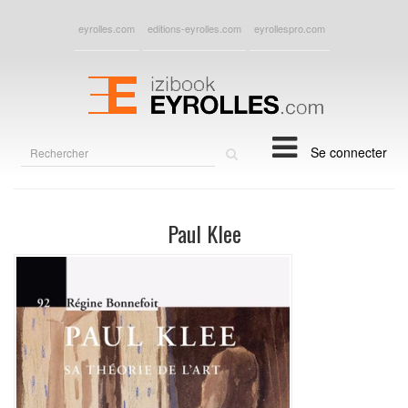
eyrolles.com
editions-eyrolles.com
eyrollespro.com
Rechercher
Se connecter
sur
le
site
Paul Klee