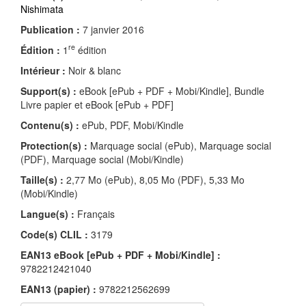
Nishimata
Publication :
7 janvier 2016
re
Édition :
1
édition
Intérieur :
Noir & blanc
Support(s) :
eBook [ePub + PDF + Mobi/Kindle], Bundle
Livre papier et eBook [ePub + PDF]
Contenu(s) :
ePub, PDF, Mobi/Kindle
Protection(s) :
Marquage social (ePub), Marquage social
(PDF), Marquage social (Mobi/Kindle)
Taille(s) :
2,77 Mo (ePub), 8,05 Mo (PDF), 5,33 Mo
(Mobi/Kindle)
Langue(s) :
Français
Code(s) CLIL :
3179
EAN13 eBook [ePub + PDF + Mobi/Kindle] :
9782212421040
EAN13 (papier) :
9782212562699