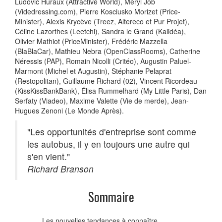
Ludovic Huraux (Attractive World), Méryl Job
(Videdressing.com), Pierre Kosciusko Morizet (Price-
Minister), Alexis Krycève (Treez, Altereco et Pur Projet),
Céline Lazorthes (Leetchi), Sandra le Grand (Kalidéa),
Olivier Mathiot (PriceMinister), Frédéric Mazzella
(BlaBlaCar), Mathieu Nebra (OpenClassRooms), Catherine
Néressis (PAP), Romain Nicolli (Critéo), Augustin Paluel-
Marmont (Michel et Augustin), Stéphanie Pelaprat
(Restopolitan), Guillaume Richard (02), Vincent Ricordeau
(KissKissBankBank), Élisa Rummelhard (My Little Paris), Dan
Serfaty (Viadeo), Maxime Valette (Vie de merde), Jean-
Hugues Zenoni (Le Monde Après).
"Les opportunités d'entreprise sont comme
les autobus, il y en toujours une autre qui
s'en vient."
Richard Branson
Sommaire
Les nouvelles tendances à connaître