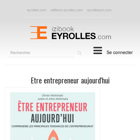
eyrolles.com
editions-eyrolles.com
eyrollespro.com
Rechercher
Se connecter
sur
le
site
Etre entrepreneur aujourd'hui